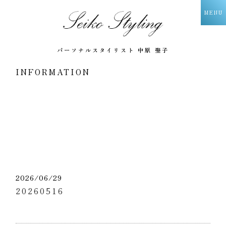
パーソナルスタイリスト 中原 聖子
INFORMATION
Warning
: Undefined
variable
$categoriesArr in
/home/web002/seiko-
nakahara.com/public_html/wp-
content/themes/v2026/single-
info.php
on line
19
2026/06/29
20260516