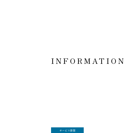
INFORMATION
Warning
:
Undefined variable
$categoriesArr in
/home/web002/seiko-
nakahara.com/public_html/wp-
content/themes/v2026/single-
info.php
on line
19
サービス情報